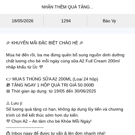
NHẬN THÊM QUÀ TẶNG...
18/05/2026
1294
Bảo Vy
🎉 KHUYẾN MÃI ĐẶC BIỆT CHÀO HÈ 🎉
Mùa hè đến rồi, ba mẹ đừng quên bổ sung nguồn dinh dưỡng
chất lượng cho bé mỗi ngày cùng sữa A2 Full Cream 200ml
nhập khẩu từ Úc 💜
👉 MUA 5 THÙNG SỮA A2 200ML (Loại 24 hộp)
🎁 TẶNG NGAY 1 HỘP QUÀ TRỊ GIÁ 50.000Đ
📅 Thời gian áp dụng: từ 19/05 đến 30/06/2025
⚠️ Lưu ý:
Số lượng quà tặng có hạn, không áp dụng lũy tiến và chương
trình có thể kết thúc sớm hơn dự kiến.
💜 Chọn A2 – An tâm cho bé Khỏe Mỗi Ngày!
-------------------------
📩 Inbox ngay để được tư vấn & lên đơn nhanh nhé!