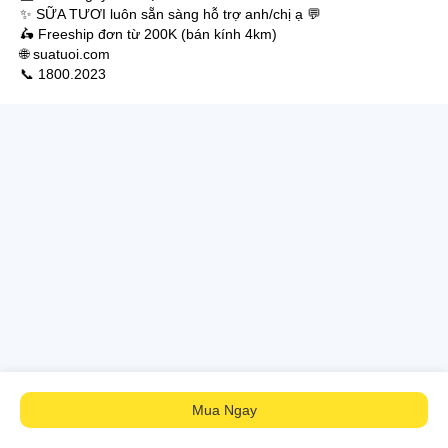
✨ SỮA TƯƠI luôn sẵn sàng hỗ trợ anh/chị ạ 💬
🛵 Freeship đơn từ 200K (bán kính 4km)
🌐 suatuoi.com
📞 1800.2023
Mua Ngay