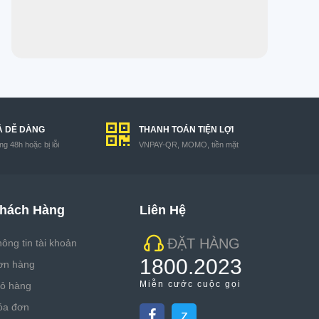
Ả DỄ DÀNG
THANH TOÁN TIỆN LỢI
g 48h hoặc bị lỗi
VNPAY-QR, MOMO, tiền mặt
hách Hàng
Liên Hệ
ĐẶT HÀNG
ông tin tài khoản
1800.2023
ơn hàng
Miễn cước cuộc gọi
iỏ hàng
óa đơn
z