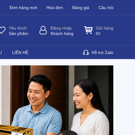
Đơn hàng mới
Hóa đơn
Bảng giá
Câu hỏi
Yêu thích
Đăng nhập
Giỏ hàng
Sản phẩm
Khách hàng
0
₫
U
LIÊN HỆ
Hỗ trợ Zalo