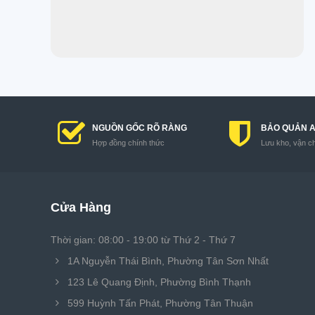
NGUỒN GỐC RÕ RÀNG
BẢO QUẢN 
Hợp đồng chính thức
Lưu kho, vận c
Cửa Hàng
Thời gian: 08:00 - 19:00 từ Thứ 2 - Thứ 7
1A Nguyễn Thái Bình, Phường Tân Sơn Nhất
123 Lê Quang Định, Phường Bình Thạnh
599 Huỳnh Tấn Phát, Phường Tân Thuận