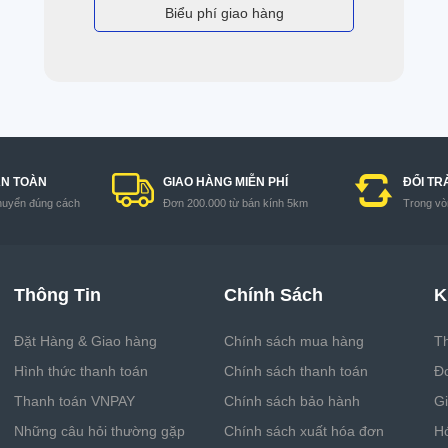
Biểu phí giao hàng
AN TOÀN
GIAO HÀNG MIỄN PHÍ
ĐỔI TR
huyển đúng cách
Đơn 200.000 từ bán kính 5km
Trong vòn
Thông Tin
Chính Sách
K
Đặt Hàng & Giao hàng
Chính sách mua hàng
Th
Hình thức thanh toán
Chính sách thanh toán
Đ
Thanh toán VNPAY
Chính sách bảo hành
G
Những câu hỏi thường gặp
Chính sách xuất hóa đơn
H