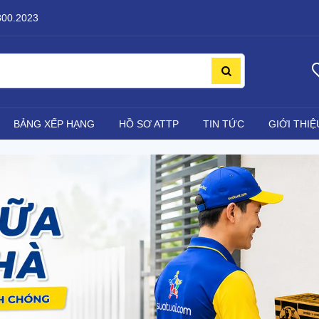
800.2023
BẢNG XẾP HẠNG
HỒ SƠ ATTP
TIN TỨC
GIỚI THIỆ