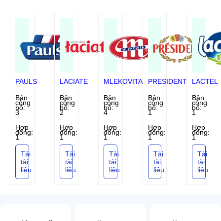
PAULS
LACIATE
MLEKOVITA
PRESIDENT
LACTEL
Bản
Bản
Bản
Bản
Bản
công
công
công
công
công
bố:
bố:
bố:
bố:
bố:
3
2
4
1
1
Hợp
Hợp
Hợp
Hợp
Hợp
đồng:
đồng:
đồng:
đồng:
đồng:
1
1
1
1
1
Tải
Tải
Tải
Tải
Tải
tài
tài
tài
tài
tài
liệu
liệu
liệu
liệu
liệu