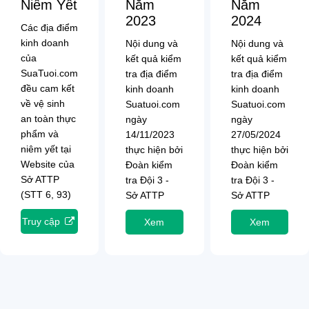
Niêm Yết
Năm
Năm
2023
2024
Các địa điểm
kinh doanh
Nội dung và
Nội dung và
của
kết quả kiểm
kết quả kiểm
SuaTuoi.com
tra địa điểm
tra địa điểm
đều cam kết
kinh doanh
kinh doanh
về vệ sinh
Suatuoi.com
Suatuoi.com
an toàn thực
ngày
ngày
phẩm và
14/11/2023
27/05/2024
niêm yết tại
thực hiện bởi
thực hiện bởi
Website của
Đoàn kiểm
Đoàn kiểm
Sở ATTP
tra Đội 3 -
tra Đội 3 -
(STT 6, 93)
Sở ATTP
Sở ATTP
Truy cập
Xem
Xem