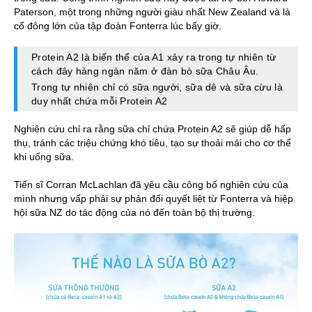
Paterson, một trong những người giàu nhất New Zealand và là
cổ đông lớn của tập đoàn Fonterra lúc bấy giờ.
Protein A2 là biến thể của A1 xảy ra trong tự nhiên từ
cách đây hàng ngàn năm ở đàn bò sữa Châu Âu.
Trong tự nhiên chỉ có sữa người, sữa dê và sữa cừu là
duy nhất chứa mỗi Protein A2
Nghiên cứu chỉ ra rằng sữa chỉ chứa Protein A2 sẽ giúp dễ hấp
thụ, tránh các triệu chứng khó tiêu, tạo sự thoải mái cho cơ thể
khi uống sữa.
Tiến sĩ Corran McLachlan đã yêu cầu công bố nghiên cứu của
mình nhưng vấp phải sự phản đối quyết liệt từ Fonterra và hiệp
hội sữa NZ do tác động của nó đến toàn bộ thị trường.