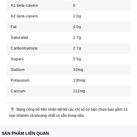
A1 beta-casein
0
A2 beta-casein
1.0g
Fat
4.0g
Saturated
2.7g
Carbonhydrate
2.7g
Sugars
5.5g
Sodium
32mg
Potassium
130mg
Calcium
112mg
Bảng công bố trên nhãn liệt kê các chỉ số cơ bản chưa bao gồm 13
loại Vitamin và khoáng chất có sẵn trong sữa
SẢN PHẨM LIÊN QUAN