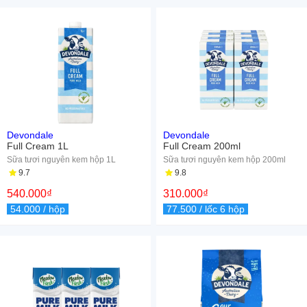
Devondale
Devondale
Full Cream 1L
Full Cream 200ml
Sữa tươi nguyên kem hộp 1L
Sữa tươi nguyên kem hộp 200ml
9.7
9.8
540.000
₫
310.000
₫
54.000
/ hộp
77.500
/ lốc 6 hộp