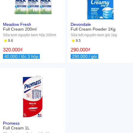
Meadow Fresh
Devondale
Full Cream 200ml
Full Cream Powder 1Kg
Sữa tươi nguyên kem hộp 200ml
Sữa bột nguyên kem gói 1kg
9.6
9.5
320.000
₫
290.000
₫
40.000
/ lốc 3 hộp
290.000
/ gói
Promess
Full Cream 1L