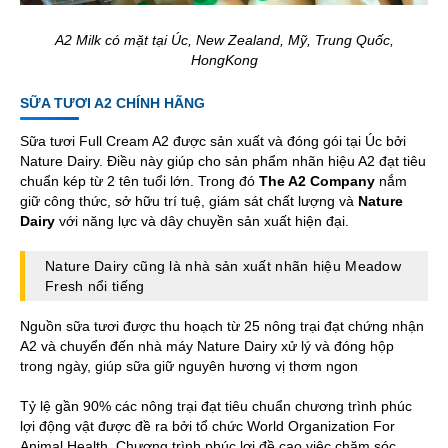
A2 Milk có mặt tại Úc, New Zealand, Mỹ, Trung Quốc,
HongKong
SỮA TƯƠI A2 CHÍNH HÃNG
Sữa tươi Full Cream A2 được sản xuất và đóng gói tại Úc bởi
Nature Dairy. Điều này giúp cho sản phẩm nhãn hiệu A2 đạt tiêu
chuẩn kép từ 2 tên tuổi lớn. Trong đó
The A2 Company
nắm
giữ công thức, sở hữu trí tuệ, giám sát chất lượng và
Nature
Dairy
với năng lực và dây chuyền sản xuất hiện đại.
Nature Dairy cũng là nhà sản xuất nhãn hiệu Meadow
Fresh nổi tiếng
Nguồn sữa tươi được thu hoạch từ 25 nông trại đạt chứng nhận
A2 và chuyển đến nhà máy Nature Dairy xử lý và đóng hộp
trong ngày, giúp sữa giữ nguyên hương vị thơm ngon
Tỷ lệ gần 90% các nông trại đạt tiêu chuẩn chương trình phúc
lợi động vật được đề ra bởi tổ chức World Organization For
Animal Health. Chương trình phúc lợi đề cao việc chăm sóc,