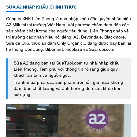
SỮA A2 NHẬP KHẨU CHÍNH THỨC
Công ty XNK Liên Phong là nhà nhập khẩu độc quyền nhãn hiệu
A2 Milk tại thị trường Việt Nam. Với phương châm đem đến các
sản phẩm chất lượng cho người tiêu dùng, Liên Phong nhập về
thị trường các nhãn hiệu nổi tiếng: A2, Devondale, Blackmore,
Sữa dê Oli6, thức ăn dặm Only Organic... đang được bày bán lại
hệ thống ConCung, BiBomart, Kidplaza và SuaTuoi.com
Sữa A2 đang bán tại SuaTuoi.com từ nhà nhập khẩu
Liên Phong. Tem phụ với thông tin rõ ràng giúp quý
khách an tâm về nguồn gốc.
Tránh mua phải các sản phẩm trôi nổi, giả mạo không
đảm bảo chất lượng và ảnh hưởng đến sức khỏe khi
sử dụng.