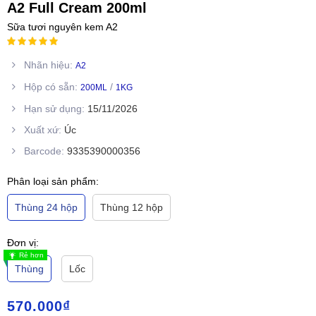
A2 Full Cream 200ml
Sữa tươi nguyên kem A2
Nhãn hiệu:
A2
Hộp có sẵn:
/
200ML
1KG
Hạn sử dụng:
15/11/2026
Xuất xứ:
Úc
Barcode:
9335390000356
Phân loại sản phẩm:
Thùng 24 hộp
Thùng 12 hộp
Đơn vị:
Rẻ hơn
Thùng
Lốc
570.000
₫