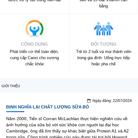
bằng
CÔNG DỤNG
ĐỐI TƯỢNG
Phát triển cơ thể toàn diện,
Trẻ từ 2 tuổi và mọi thành viên
cung cấp Canxi cho xương
trong gia đình. Uống trực tiếp
chắc khỏe
hoặc pha chế
GIỚI THIỆU
Ngày đăng: 22/07/2024
ĐỊNH NGHĨA LẠI CHẤT LƯỢNG SỮA BÒ
Năm 2000, Tiến sĩ Corran McLachlan thực hiện nghiên cứu về
ảnh hưởng của sữa bò với sức khỏe con người tại đại học
Cambridge, ông đã tìm thấy sự khác biệt giữa Protein A1 và A2
trong sữa. Công trình nghiên cứu này được tài trợ bởi Howard