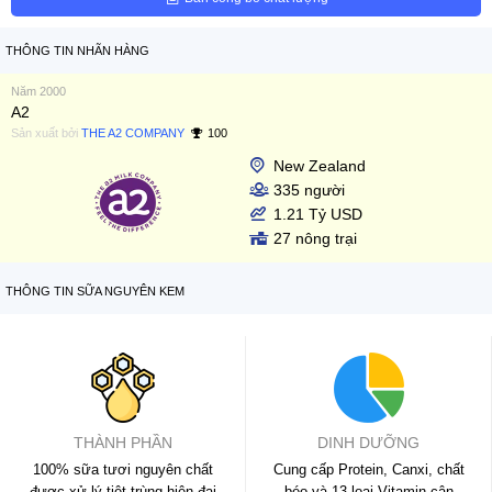
THÔNG TIN NHÃN HÀNG
Năm 2000
A2
Sản xuất bởi
THE A2 COMPANY
100
New Zealand
335 người
1.21 Tỷ USD
27 nông trại
THÔNG TIN SỮA NGUYÊN KEM
THÀNH PHẦN
DINH DƯỠNG
100% sữa tươi nguyên chất
Cung cấp Protein, Canxi, chất
được xử lý tiệt trùng hiện đại
béo và 13 loại Vitamin cân