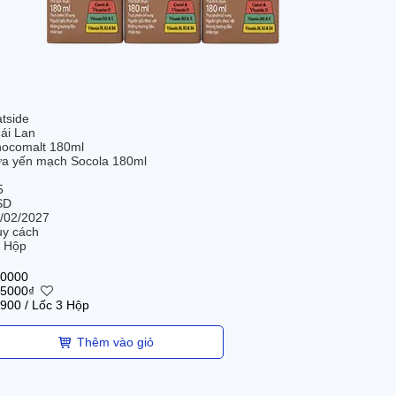
tside
ái Lan
ocomalt 180ml
a yến mạch Socola 180ml
5
SD
/02/2027
y cách
 Hộp
0000
5000
₫
900
/ Lốc 3 Hộp
Thêm vào giỏ