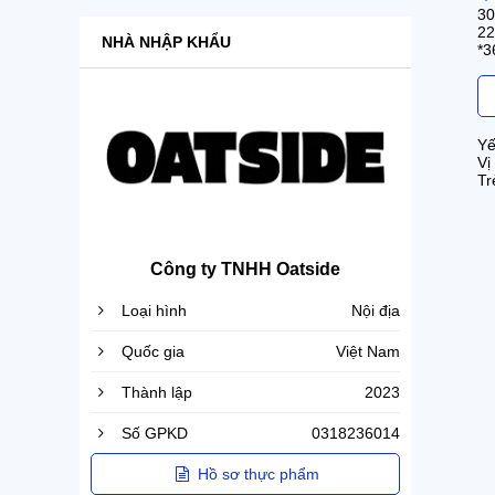
30
22
NHÀ NHẬP KHẨU
*3
Yế
Vị
Tr
Công ty TNHH Oatside
Loại hình
Nội địa
Quốc gia
Việt Nam
Thành lập
2023
Số GPKD
0318236014
Hồ sơ thực phẩm