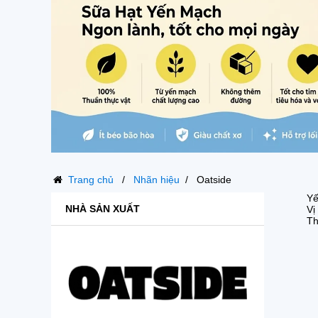
Trang chủ
Nhãn hiệu
Oatside
Yế
NHÀ SẢN XUẤT
Vị
T