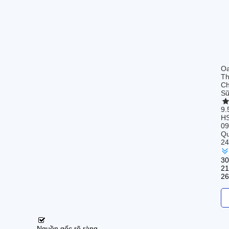
Oa
Th
Ch
Sữ
9.
H
09
Qu
24
30
21
26
Nguồn gốc rõ ràng