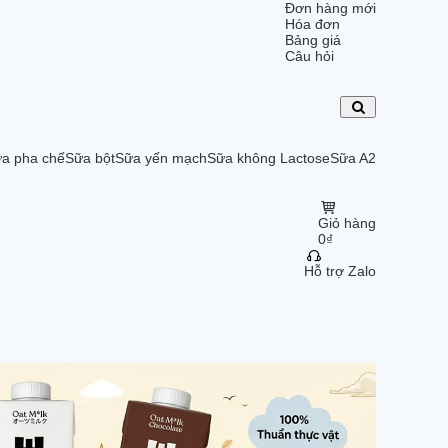
Đơn hàng mới
Hóa đơn
Bảng giá
Câu hỏi
a pha chế
Sữa bột
Sữa yến mạch
Sữa không Lactose
Sữa A2
Giỏ hàng
0
₫
Hỗ trợ Zalo