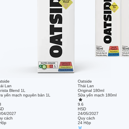
tside
Oatside
ái Lan
Thái Lan
rista Blend 1L
Original 180ml
a yến mạch nguyên bản 1L
Sữa yến mạch 180ml
8
9.6
SD
HSD
/04/2027
24/05/2027
y cách
Quy cách
Hộp
24 Hộp