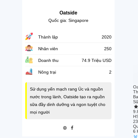
Oatside
Quốc gia: Singapore
Thành lập
2020
Nhân viên
250
Doanh thu
74.9 Triệu USD
Nông trại
2
Oa
Sử dụng yến mạch rang Úc và nguồn
Th
nước trong lành, Oatside tạo ra nguồn
Ba
Sữ
sữa đầy dinh dưỡng và ngon tuyệt cho
9.
mọi người
H
23
Qu
6 