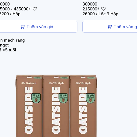
0000
300000
5000
-
435000
₫
215000
₫
6200
/ Hộp
26900
/ Lốc 3 Hộp
Thêm vào giỏ
Thêm vào g
n mạch rang
 ngọt
ẻ >5 tuổi