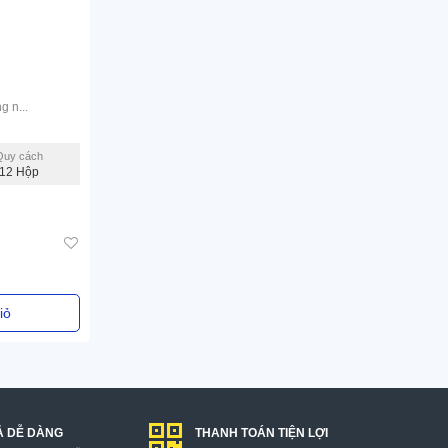
 n...
Quy cách
12 Hộp
iỏ
Ả DỄ DÀNG
THANH TOÁN TIỆN LỢI