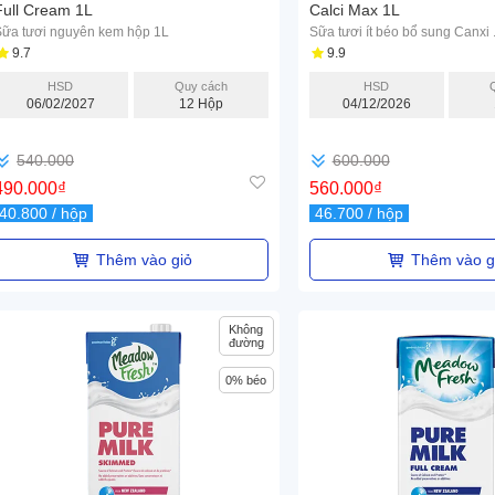
Full Cream 1L
Calci Max 1L
Sữa tươi nguyên kem hộp 1L
Sữa tươi ít béo bổ sung Canxi .
9.7
9.9
HSD
Quy cách
HSD
06/02/2027
12 Hộp
04/12/2026
540.000
600.000
490.000
₫
560.000
₫
40.800
/ hộp
46.700
/ hộp
Thêm vào giỏ
Thêm vào g
Không
đường
0% béo