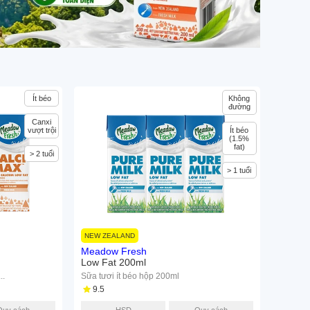
Ít béo
Không
đường
Canxi
vượt trội
Ít béo
(1.5%
fat)
> 2 tuổi
> 1 tuổi
NEW ZEALAND
Meadow Fresh
Low Fat 200ml
..
Sữa tươi ít béo hộp 200ml
9.5