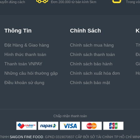
huyển đúng cách
Đơn 200.000 từ bán kính 5km
Trong vòn
Thông Tin
Chính Sách
K
Đặt Hàng & Giao hàng
Chính sách mua hàng
Th
Hình thức thanh toán
Chính sách thanh toán
Đ
Thanh toán VNPAY
Chính sách bảo hành
G
Những câu hỏi thường gặp
Chính sách xuất hóa đơn
H
Điều khoản sử dụng
Chính sách bảo mật
Chấp nhận thanh toán
 TNHH
SAIGON FINE FOOD
. GPKD 0319070837 CẤP BỞI SỞ TÀI CHÍNH TP HỒ CHÍ MIN