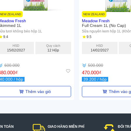
NEW ZEALAND
NEW ZEALAND
Meadow Fresh
Meadow Fresh
Skimmed 1L
Full Cream 1L (No Cap)
ữa tươi không béo hộp 1L
Sữa nguyên kem hộp 1L (Không
9.4
9.5
HSD
Quy cách
HSD
15/02/2027
12 Hộp
14/02/2027
600.000
500.000
480.000
₫
470.000
₫
40.000
/ hộp
39.200
/ hộp
Thêm vào giỏ
Thêm vào g
AN TOÀN
GIAO HÀNG MIỄN PHÍ
ĐỔI TR