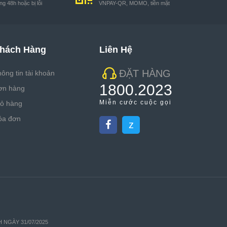
g 48h hoặc bị lỗi
VNPAY-QR, MOMO, tiền mặt
hách Hàng
Liên Hệ
ĐẶT HÀNG
ông tin tài khoản
1800.2023
ơn hàng
Miễn cước cuộc gọi
iỏ hàng
óa đơn
z
H NGÀY 31/07/2025