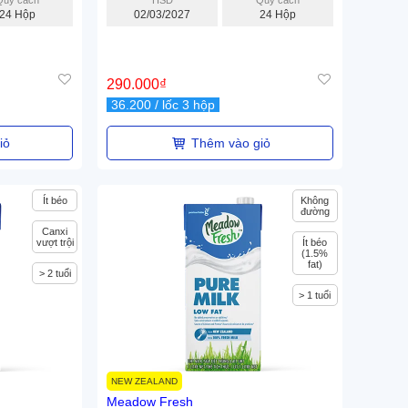
Quy cách
HSD
Quy cách
24 Hộp
02/03/2027
24 Hộp
290.000
₫
36.200
/ lốc 3 hộp
iỏ
Thêm vào giỏ
Ít béo
Không
đường
Canxi
vượt trội
Ít béo
(1.5%
fat)
> 2 tuổi
> 1 tuổi
NEW ZEALAND
Meadow Fresh