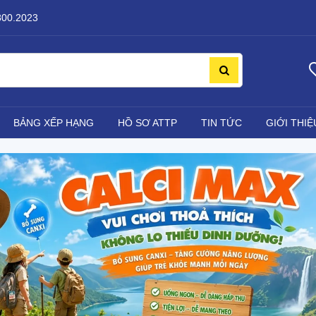
800.2023
BẢNG XẾP HẠNG
HỒ SƠ ATTP
TIN TỨC
GIỚI THIỆ