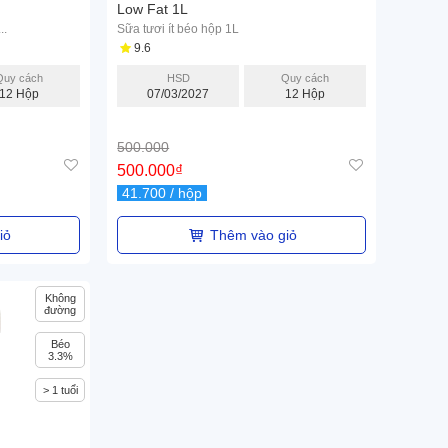
Low Fat 1L
..
Sữa tươi ít béo hộp 1L
9.6
Quy cách
HSD
Quy cách
12 Hộp
07/03/2027
12 Hộp
500.000
500.000
₫
41.700
/ hộp
iỏ
Thêm vào giỏ
Không
đường
Béo
3.3%
> 1 tuổi