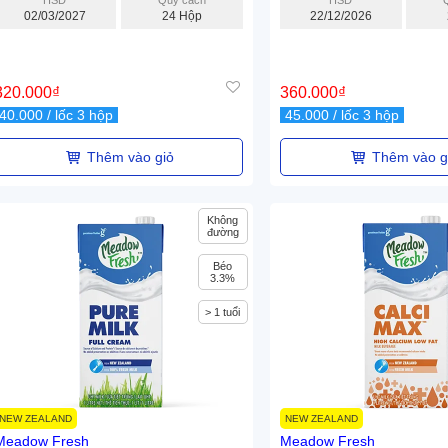
HSD
Quy cách
HSD
02/03/2027
24 Hộp
22/12/2026
320.000
₫
360.000
₫
40.000
/ lốc 3 hộp
45.000
/ lốc 3 hộp
Thêm vào giỏ
Thêm vào g
Không
đường
Béo
3.3%
> 1 tuổi
NEW ZEALAND
NEW ZEALAND
Meadow Fresh
Meadow Fresh