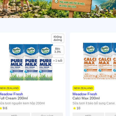
Không
đường
Béo
3.3%
> 1 tuổi
NEW ZEALAND
NEW ZEALAND
Meadow Fresh
Meadow Fresh
Full Cream 200ml
Calci Max 200ml
Sữa tươi nguyên kem hộp 200ml
Sữa tươi ít béo bổ sung Canxi .
9.6
10