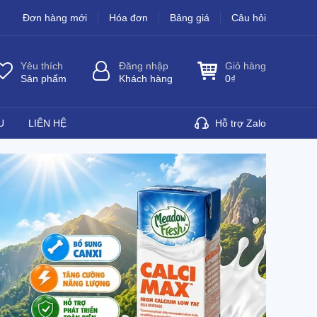
Đơn hàng mới
Hóa đơn
Bảng giá
Câu hỏi
Yêu thích
Đăng nhập
Giỏ hàng
Sản phẩm
Khách hàng
0
₫
U
LIÊN HỆ
Hỗ trợ Zalo