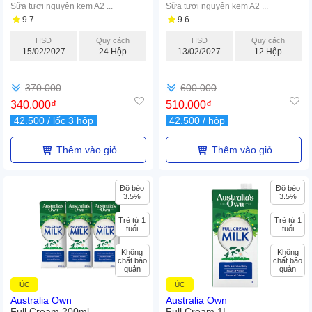
Sữa tươi nguyên kem A2 ...
Sữa tươi nguyên kem A2 ...
9.7
9.6
HSD
Quy cách
HSD
Quy cách
15/02/2027
24 Hộp
13/02/2027
12 Hộp
370.000
600.000
340.000
₫
510.000
₫
42.500
/ lốc 3 hộp
42.500
/ hộp
Thêm vào giỏ
Thêm vào giỏ
Độ béo
Độ béo
3.5%
3.5%
Trẻ từ 1
Trẻ từ 1
tuổi
tuổi
Không
Không
chất bảo
chất bảo
quản
quản
ÚC
ÚC
Australia Own
Australia Own
Full Cream 200ml
Full Cream 1L