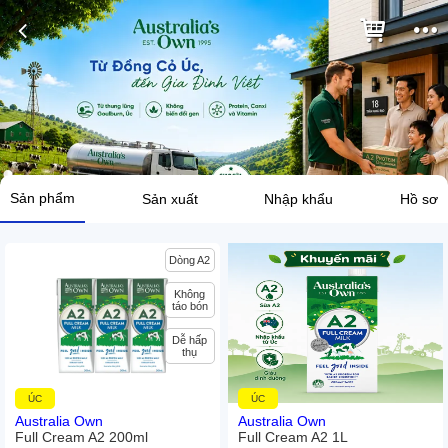
Sản phẩm
Sản xuất
Nhập khẩu
Hồ sơ
Dòng A2
Không
táo bón
Dễ hấp
thụ
ÚC
ÚC
Australia Own
Australia Own
Full Cream A2 200ml
Full Cream A2 1L