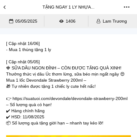
TẶNG NGAY 1 LY NHỰA...
05/05/2025
1406
Lam Trương
[ Cập nhật 16/06]
- Mua 1 thùng tặng 1 ly
[ Cập nhật 05/05]
🍓 SỮA DÂU NGON ĐỈNH – CÒN ĐƯỢC TẶNG QUÀ XINH!
Thưởng thức vị dâu Úc thơm lừng, sữa béo mịn ngất ngây 😍
Mua 1 lốc Devondale Strawberry 200ml –
🎁 Tự nhiên được tặng 1 chiếc ly cute hết nấc!
👉 https://suatuoi.com/devondale/devondale-strawberry-200ml
– Số lượng quà có hạn!
✔️ Hàng chính hãng
✔️ HSD: 11/08/2025
📦 Số lượng quà tặng giới hạn – nhanh tay kẻo lỡ!