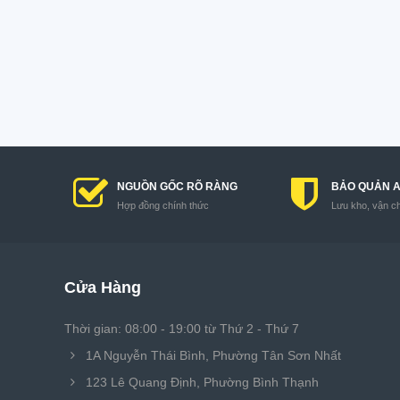
NGUỒN GỐC RÕ RÀNG
BẢO QUẢN 
Hợp đồng chính thức
Lưu kho, vận c
Cửa Hàng
Thời gian: 08:00 - 19:00 từ Thứ 2 - Thứ 7
1A Nguyễn Thái Bình, Phường Tân Sơn Nhất
123 Lê Quang Định, Phường Bình Thạnh