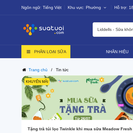
Ngôn ngữ:
Tiếng Việt
Khu vực:
Phường
Hỗ trợ:
1
Liddells - Sữa khô
PHÂN LOẠI SỮA
NHÃN HIỆU
Trang chủ
Tin tức
KHUYẾN MÃI
Tặng trà túi lọc Twinkle khi mua sữa Meadow Fresh