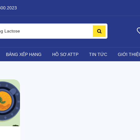
800.2023
ng Lactose
BẢNG XẾP HẠNG
HỒ SƠ ATTP
TIN TỨC
GIỚI THIỆ