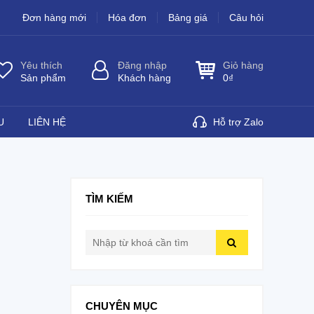
Đơn hàng mới
Hóa đơn
Bảng giá
Câu hỏi
Yêu thích
Đăng nhập
Giỏ hàng
Sản phẩm
Khách hàng
0
₫
U
LIÊN HỆ
Hỗ trợ Zalo
TÌM KIẾM
CHUYÊN MỤC