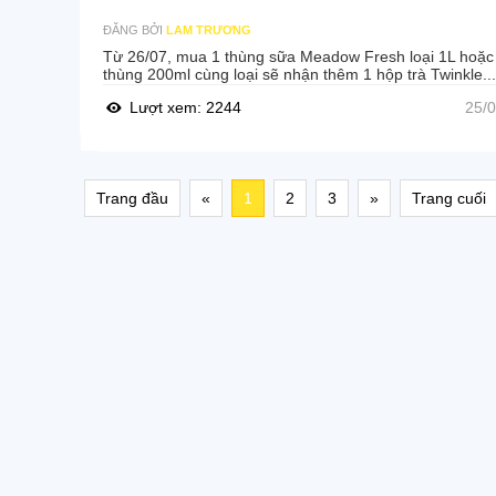
ĐĂNG BỞI
LAM TRƯƠNG
Từ 26/07, mua 1 thùng sữa Meadow Fresh loại 1L hoặc
thùng 200ml cùng loại sẽ nhận thêm 1 hộp trà Twinkle...
Lượt xem: 2244
25/
Trang đầu
«
1
2
3
»
Trang cuối