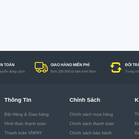
AN TOÀN
GIAO HÀNG MIỄN PHÍ
ĐỔI TR
huyển đúng cách
Đơn 200.000 từ bán kính 5km
Trong vòn
Thông Tin
Chính Sách
K
Đặt Hàng & Giao hàng
Chính sách mua hàng
Th
Hình thức thanh toán
Chính sách thanh toán
Đ
Thanh toán VNPAY
Chính sách bảo hành
G