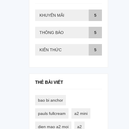
KHUYẾN MÃI
5
THÔNG BÁO
5
KIẾN THỨC
5
THẺ BÀI VIẾT
bao bi anchor
pauls fullcream
a2 mini
dien mao a2 moi
a2