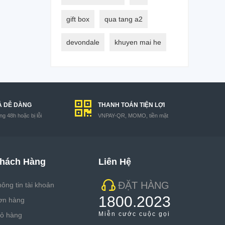
gift box
qua tang a2
devondale
khuyen mai he
Ả DỄ DÀNG
THANH TOÁN TIỆN LỢI
g 48h hoặc bị lỗi
VNPAY-QR, MOMO, tiền mặt
hách Hàng
Liên Hệ
ĐẶT HÀNG
ông tin tài khoản
1800.2023
ơn hàng
Miễn cước cuộc gọi
iỏ hàng