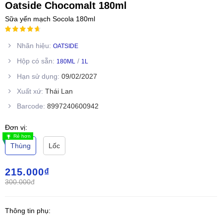
Oatside Chocomalt 180ml
Sữa yến mạch Socola 180ml
Nhãn hiệu:
OATSIDE
Hộp có sẵn:
/
180ML
1L
Hạn sử dụng:
09/02/2027
Xuất xứ:
Thái Lan
Barcode:
8997240600942
Đơn vị:
Rẻ hơn
Thùng
Lốc
215.000
₫
300.000
đ
Thông tin phụ: