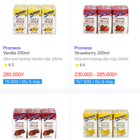
Promess
Promess
Vanilla 200ml
Strawberry 200ml
Sữa tươi hương Vanilla hộp 200ml
Sữa tươi hương dâu hộp 200ml
9.3
9.4
280.000
₫
230.000
-
285.000
₫
70.000
/ lốc 6 hộp
*57.500
/ lốc 6 hộp