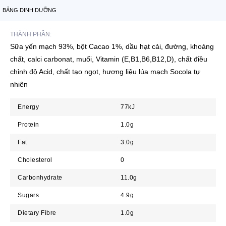
BẢNG DINH DƯỠNG
THÀNH PHẦN:
Sữa yến mạch 93%, bột Cacao 1%, dầu hạt cải, đường, khoáng
chất, calci carbonat, muối, Vitamin (E,B1,B6,B12,D), chất điều
chỉnh độ Acid, chất tạo ngọt, hương liệu lúa mạch Socola tự
nhiên
Energy
77kJ
Protein
1.0g
Fat
3.0g
Cholesterol
0
Carbonhydrate
11.0g
Sugars
4.9g
Dietary Fibre
1.0g