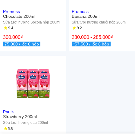
Promess
Promess
Chocolate 200ml
Banana 200ml
Sữa tươi hương Socola hộp 200ml
Sữa tươi hương chuối hộp 200ml
9.4
9.2
300.000
₫
230.000
-
285.000
₫
75.000
/ lốc 6 hộp
*57.500
/ lốc 6 hộp
Pauls
Strawberry 200ml
Sữa tươi hương dâu 200ml
9.8