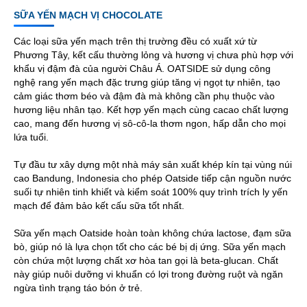
SỮA YẾN MẠCH VỊ CHOCOLATE
Các loại sữa yến mạch trên thị trường đều có xuất xứ từ
Phương Tây, kết cấu thường lỏng và hương vị chưa phù hợp với
khẩu vị đậm đà của người Châu Á. OATSIDE sử dụng công
nghệ rang yến mạch đặc trưng giúp tăng vị ngọt tự nhiên, tạo
cảm giác thơm béo và đậm đà mà không cần phụ thuộc vào
hương liệu nhân tạo. Kết hợp yến mạch cùng cacao chất lượng
cao, mang đến hương vị sô-cô-la thơm ngon, hấp dẫn cho mọi
lứa tuổi.
Tự đầu tư xây dựng một nhà máy sản xuất khép kín tại vùng núi
cao Bandung, Indonesia cho phép Oatside tiếp cận nguồn nước
suối tự nhiên tinh khiết và kiểm soát 100% quy trình trích ly yến
mạch để đảm bảo kết cấu sữa tốt nhất.
Sữa yến mạch Oatside hoàn toàn không chứa lactose, đạm sữa
bò, giúp nó là lựa chọn tốt cho các bé bị dị ứng. Sữa yến mạch
còn chứa một lượng chất xơ hòa tan gọi là beta-glucan. Chất
này giúp nuôi dưỡng vi khuẩn có lợi trong đường ruột và ngăn
ngừa tình trạng táo bón ở trẻ.