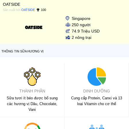
OATSIDE
Sản xuất bởi
OATSIDE
100
Singapore
250 người
74.9 Triệu USD
2 nông trại
THÔNG TIN SỮA HƯƠNG VỊ
THÀNH PHẦN
DINH DƯỠNG
Sữa tươi ít béo được bổ sung
Cung cấp Protein, Canxi và 13
các hương vị Dâu, Chocolate,
loại Vitamin cho cơ thể
Vani