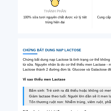
THÀNH PHẦN
100% sữa tươi nguyên chất được xử lý tiệt
Cung cấp 
trùng hiện đại
CHỨNG BẤT DUNG NẠP LACTOSE
Chứng bất dung nạp Lactose là tình trạng cơ thể không
từ sữa. Nguyên nhân là do cơ thể thiếu men Lactase - 
Lactose thành 2 đường đơn là: Glucose và Galactose để
Vì sao thiếu men Lactase
Bẩm sinh: Trẻ sinh ra đã thiếu hoặc không có men
Giảm lactase theo tuổi: Người lớn dần sẽ ít men 
Tổn thương ruột non: Nhiễm trùng, viêm ruột, phẫ