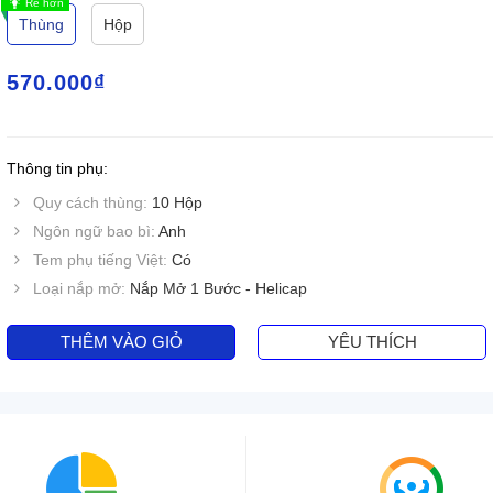
Rẻ hơn
Thùng
Hộp
570.000
₫
Thông tin phụ:
Quy cách thùng:
10 Hộp
Ngôn ngữ bao bì:
Anh
Tem phụ tiếng Việt:
Có
Loại nắp mở:
Nắp Mở 1 Bước - Helicap
THÊM VÀO GIỎ
YÊU THÍCH