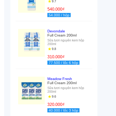
9.7
540.000
₫
54.000
/ hộp
Devondale
Full Cream 200ml
Sữa tươi nguyên kem hộp
200ml
9.8
310.000
₫
77.500
/ lốc 6 hộp
Meadow Fresh
Full Cream 200ml
Sữa tươi nguyên kem hộp
200ml
9.6
320.000
₫
40.000
/ lốc 3 hộp