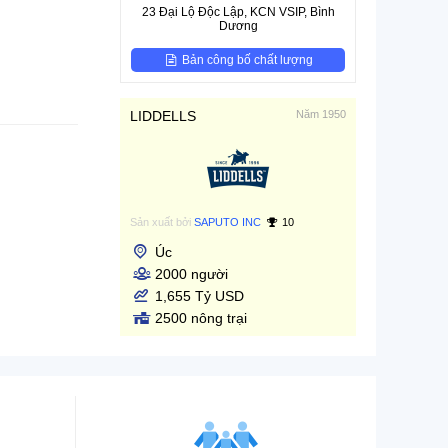
23 Đại Lộ Độc Lập, KCN VSIP, Bình
Dương
Bản công bố chất lượng
LIDDELLS
Năm 1950
Sản xuất bởi
SAPUTO INC
10
Úc
2000 người
1,655 Tỷ USD
2500 nông trại