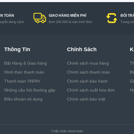
AN TOÀN
GIAO HÀNG MIỄN PHÍ
ĐỔI TR
huyển đúng cách
Đơn 200.000 từ bán kính 5km
Trong vòn
Thông Tin
Chính Sách
K
Đặt Hàng & Giao hàng
Chính sách mua hàng
Th
Hình thức thanh toán
Chính sách thanh toán
Đ
Thanh toán VNPAY
Chính sách bảo hành
G
Những câu hỏi thường gặp
Chính sách xuất hóa đơn
H
Điều khoản sử dụng
Chính sách bảo mật
Chấp nhận thanh toán