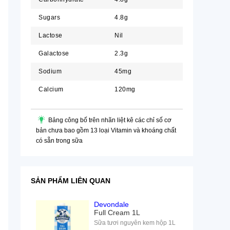
Sugars
4.8g
Lactose
Nil
Galactose
2.3g
Sodium
45mg
Calcium
120mg
Bảng công bố trên nhãn liệt kê các chỉ số cơ
bản chưa bao gồm 13 loại Vitamin và khoáng chất
có sẵn trong sữa
SẢN PHẨM LIÊN QUAN
Devondale
Full Cream 1L
Sữa tươi nguyên kem hộp 1L