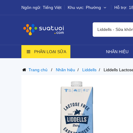
Ngôn ngữ:
Tiếng Việt
Khu vực:
Phường
Hỗ trợ:
1
Liddells - Sữa khô
PHÂN LOẠI SỮA
NHÃN HIỆU
Trang chủ
Nhãn hiệu
Liddells
Liddells Lactos