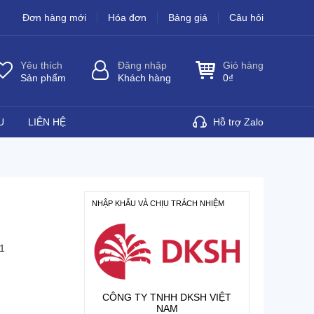
Đơn hàng mới
Hóa đơn
Bảng giá
Câu hỏi
Yêu thích
Đăng nhập
Giỏ hàng
Sản phẩm
Khách hàng
0
₫
U
LIÊN HỆ
Hỗ trợ Zalo
NHẬP KHẨU VÀ CHỊU TRÁCH NHIỆM
1
CÔNG TY TNHH DKSH VIỆT
NAM