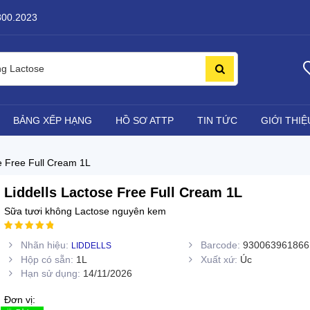
800.2023
ng Lactose
BẢNG XẾP HẠNG
HỒ SƠ ATTP
TIN TỨC
GIỚI THIỆ
e Free Full Cream 1L
Liddells Lactose Free Full Cream 1L
Sữa tươi không Lactose nguyên kem
Nhãn hiệu:
Barcode:
930063961866
LIDDELLS
Hộp có sẵn:
1L
Xuất xứ:
Úc
Hạn sử dụng:
14/11/2026
Đơn vị: