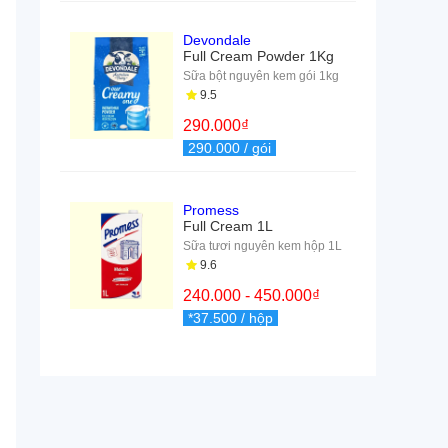
Devondale
Full Cream Powder 1Kg
Sữa bột nguyên kem gói 1kg
9.5
290.000
₫
290.000
/ gói
Promess
Full Cream 1L
Sữa tươi nguyên kem hộp 1L
9.6
240.000
-
450.000
₫
*37.500
/ hộp