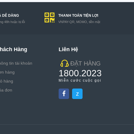
Ả DỄ DÀNG
THANH TOÁN TIỆN LỢI
g 48h hoặc bị lỗi
VNPAY-QR, MOMO, tiền mặt
hách Hàng
Liên Hệ
ĐẶT HÀNG
ông tin tài khoản
1800.2023
ơn hàng
Miễn cước cuộc gọi
iỏ hàng
óa đơn
z