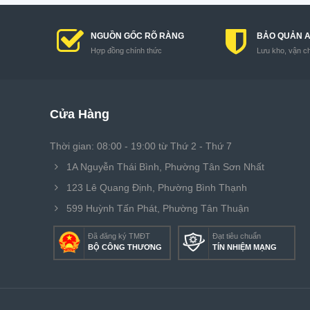
NGUỒN GỐC RÕ RÀNG
BẢO QUẢN 
Hợp đồng chính thức
Lưu kho, vận c
Cửa Hàng
Thời gian: 08:00 - 19:00 từ Thứ 2 - Thứ 7
1A Nguyễn Thái Bình, Phường Tân Sơn Nhất
123 Lê Quang Định, Phường Bình Thạnh
599 Huỳnh Tấn Phát, Phường Tân Thuận
Đã đăng ký TMĐT
Đạt tiêu chuẩn
BỘ CÔNG THƯƠNG
TÍN NHIỆM MẠNG