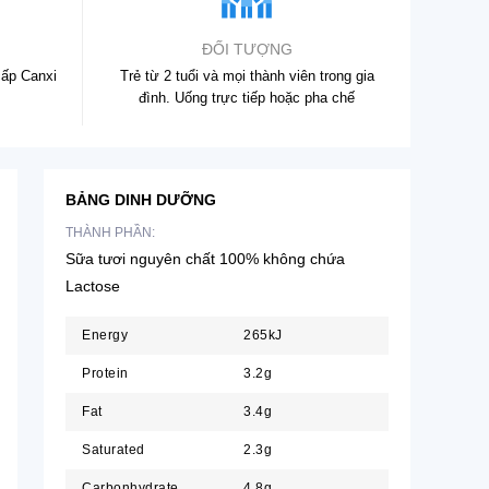
ĐỐI TƯỢNG
cấp Canxi
Trẻ từ 2 tuổi và mọi thành viên trong gia
đình. Uống trực tiếp hoặc pha chế
BẢNG DINH DƯỠNG
THÀNH PHẦN:
Sữa tươi nguyên chất 100% không chứa
Lactose
Energy
265kJ
Protein
3.2g
Fat
3.4g
Saturated
2.3g
Carbonhydrate
4.8g